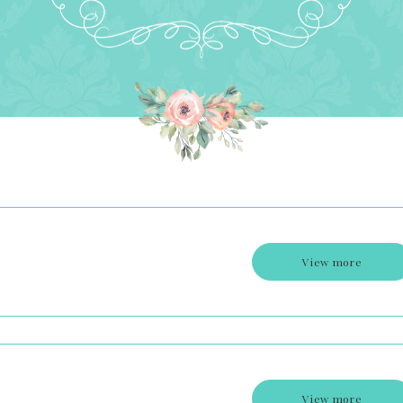
View more
View more