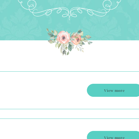
View more
View more